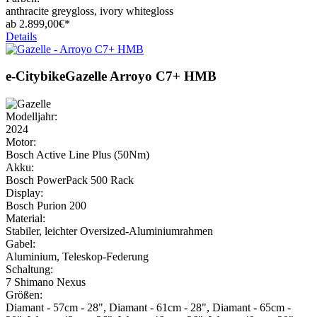
anthracite greygloss, ivory whitegloss
ab
2.899,
00€*
Details
e-Citybike
Gazelle
Arroyo C7+ HMB
Modelljahr:
2024
Motor:
Bosch Active Line Plus (50Nm)
Akku:
Bosch PowerPack 500 Rack
Display:
Bosch Purion 200
Material:
Stabiler, leichter Oversized-Aluminiumrahmen
Gabel:
Aluminium, Teleskop-Federung
Schaltung:
7 Shimano Nexus
Größen:
Diamant - 57cm - 28", Diamant - 61cm - 28", Diamant - 65cm -