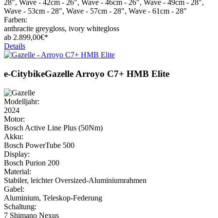
28", Wave - 42cm - 26", Wave - 46cm - 26", Wave - 49cm - 28",
Wave - 53cm - 28", Wave - 57cm - 28", Wave - 61cm - 28"
Farben:
anthracite greygloss, ivory whitegloss
ab
2.899,
00€*
Details
e-Citybike
Gazelle
Arroyo C7+ HMB Elite
Modelljahr:
2024
Motor:
Bosch Active Line Plus (50Nm)
Akku:
Bosch PowerTube 500
Display:
Bosch Purion 200
Material:
Stabiler, leichter Oversized-Aluminiumrahmen
Gabel:
Aluminium, Teleskop-Federung
Schaltung:
7 Shimano Nexus