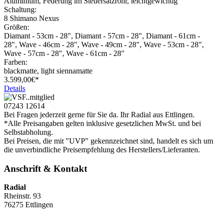
Aluminium, Federung im Steuersatzrohr, leichtgewichtig
Schaltung:
8 Shimano Nexus
Größen:
Diamant - 53cm - 28", Diamant - 57cm - 28", Diamant - 61cm -
28", Wave - 46cm - 28", Wave - 49cm - 28", Wave - 53cm - 28",
Wave - 57cm - 28", Wave - 61cm - 28"
Farben:
blackmatte, light siennamatte
3.599,
00€*
Details
07243 12614
Bei Fragen jederzeit gerne für Sie da. Ihr Radial aus Ettlingen.
*Alle Preisangaben gelten inklusive gesetzlichen MwSt. und bei
Selbstabholung.
Bei Preisen, die mit "UVP" gekennzeichnet sind, handelt es sich um
die unverbindliche Preisempfehlung des Herstellers/Lieferanten.
Anschrift & Kontakt
Radial
Rheinstr. 93
76275 Ettlingen