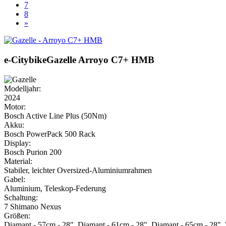
7
8
»
e-Citybike
Gazelle
Arroyo C7+ HMB
Modelljahr:
2024
Motor:
Bosch Active Line Plus (50Nm)
Akku:
Bosch PowerPack 500 Rack
Display:
Bosch Purion 200
Material:
Stabiler, leichter Oversized-Aluminiumrahmen
Gabel:
Aluminium, Teleskop-Federung
Schaltung:
7 Shimano Nexus
Größen:
Diamant - 57cm - 28", Diamant - 61cm - 28", Diamant - 65cm - 28",