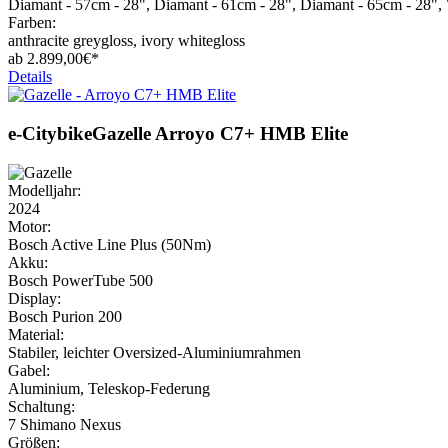
Diamant - 57cm - 28", Diamant - 61cm - 28", Diamant - 65cm - 28",
Farben:
anthracite greygloss, ivory whitegloss
ab
2.899,
00€*
Details
e-Citybike
Gazelle
Arroyo C7+ HMB Elite
Modelljahr:
2024
Motor:
Bosch Active Line Plus (50Nm)
Akku:
Bosch PowerTube 500
Display:
Bosch Purion 200
Material:
Stabiler, leichter Oversized-Aluminiumrahmen
Gabel:
Aluminium, Teleskop-Federung
Schaltung:
7 Shimano Nexus
Größen: