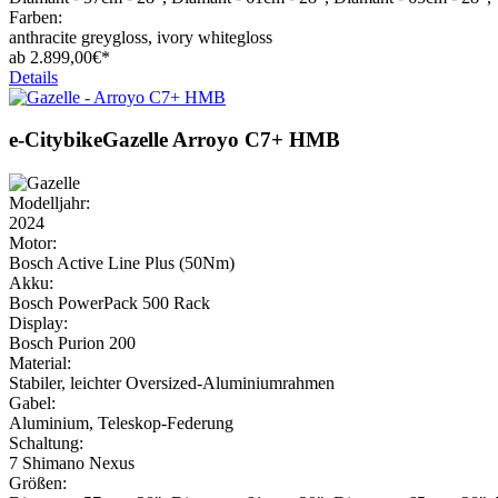
Farben:
anthracite greygloss, ivory whitegloss
ab
2.899,
00€*
Details
e-Citybike
Gazelle
Arroyo C7+ HMB
Modelljahr:
2024
Motor:
Bosch Active Line Plus (50Nm)
Akku:
Bosch PowerPack 500 Rack
Display:
Bosch Purion 200
Material:
Stabiler, leichter Oversized-Aluminiumrahmen
Gabel:
Aluminium, Teleskop-Federung
Schaltung:
7 Shimano Nexus
Größen: