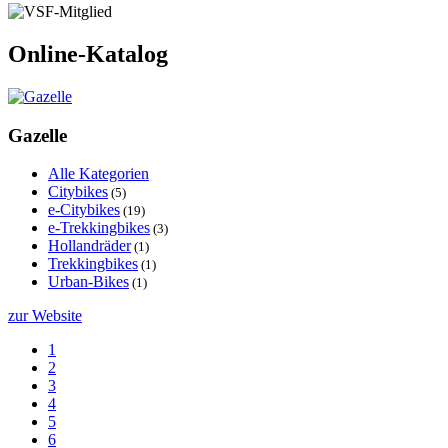
Online-Katalog
Gazelle
Alle Kategorien
Citybikes
(5)
e-Citybikes
(19)
e-Trekkingbikes
(3)
Hollandräder
(1)
Trekkingbikes
(1)
Urban-Bikes
(1)
zur Website
1
2
3
4
5
6