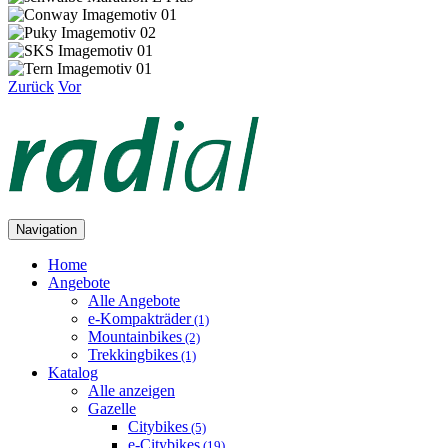
Zurück
Vor
Navigation
Home
Angebote
Alle Angebote
e-Kompakträder
(1)
Mountainbikes
(2)
Trekkingbikes
(1)
Katalog
Alle anzeigen
Gazelle
Citybikes
(5)
e-Citybikes
(19)