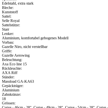
Edelstahl, extra stark
Bleche:
Kunststoff
Sattel:
Selle Royal
Sattelstütze:
Starr
Lenker:
Aluminium, komfortabel gebogenes Modell
Vorbau:
Gazelle Niro, nicht verstellbar
Griffe:
Gazelle Aerowing
Beleuchtung:
Axa Eco line 15
Rückleuchte:
AXA Riff
Ständer:
Massload GA-KA63
Gepäckträger:
Aluminium
Zahnkränze:
18
Grössen:
Curve - 46cm - 28", Curve - 49cm - 28", Curve - 54cm - 28", Curve 